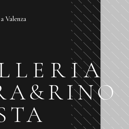
e a Valenza
LLERIA
RA&RINO
STA