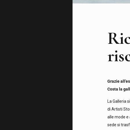
Ric
ris
Grazie all’
Costa la gall
La Galleria 
di Artisti S
alle mode e 
sede si tras