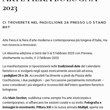
2023
CI TROVERETE NEL PADIGLIONE 26 PRESSO LO STAND
B67
Arte Fiera è la fiera d’arte moderna e contemporanea più longeva d’Italia, ma
non rinuncia a rinnovarsi.
LA 46esima edizione si terrà dal 3 al 5 febbraio 2023 con Preview,
strettamente su invito, il 2 febbraio 2023
La manifestazione si riposizionerà nelle
tradizionali date
del calendario
fieristico e si svolgerà negli spazi storicamente associati ad essa,
i
padiglioni 25 e 26
. Accessibili facilmente a piedi da Piazza della
Costituzione, i due padiglioni – per l’occasione parzialmente ristrutturati –
sono considerati i più eleganti e riconoscibili dell’intero quartiere fieristico
bolognese.
Alla
Main Section
, suddivisa come sempre fra arte storicizzata e
contemporaneo, si affiancano tre sezioni curate e su invito:
Fotografia e
immagini in movimento
,
Pittura XXI
e la nuova arrivata
Multipli
, aperta sia