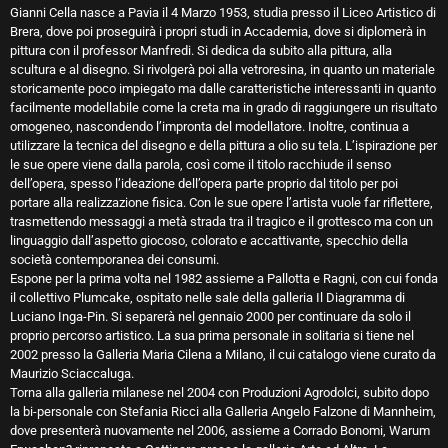
Gianni Cella nasce a Pavia il 4 Marzo 1953, studia presso il Liceo Artistico di
Brera, dove poi proseguirà i propri studi in Accademia, dove si diplomerà in
pittura con il professor Manfredi. Si dedica da subito alla pittura, alla
scultura e al disegno. Si rivolgerà poi alla vetroresina, in quanto un materiale
storicamente poco impiegato ma dalle caratteristiche interessanti in quanto
facilmente modellabile come la creta ma in grado di raggiungere un risultato
omogeneo, nascondendo l’impronta del modellatore. Inoltre, continua a
utilizzare la tecnica del disegno e della pittura a olio su tela. L’ispirazione per
le sue opere viene dalla parola, così come il titolo racchiude il senso
dell’opera, spesso l’ideazione dell’opera parte proprio dal titolo per poi
portare alla realizzazione fisica. Con le sue opere l’artista vuole far riflettere,
trasmettendo messaggi a metà strada tra il tragico e il grottesco ma con un
linguaggio dall’aspetto giocoso, colorato e accattivante, specchio della
società contemporanea dei consumi.
Espone per la prima volta nel 1982 assieme a Pallotta e Ragni, con cui fonda
il collettivo Plumcake, ospitato nelle sale della galleria Il Diagramma di
Luciano Inga-Pin. Si separerà nel gennaio 2000 per continuare da solo il
proprio percorso artistico. La sua prima personale in solitaria si tiene nel
2002 presso la Galleria Maria Cilena a Milano, il cui catalogo viene curato da
Maurizio Sciaccaluga.
Torna alla galleria milanese nel 2004 con Produzioni Agrodolci, subito dopo
la bi-personale con Stefania Ricci alla Galleria Angelo Falzone di Mannheim,
dove presenterà nuovamente nel 2006, assieme a Corrado Bonomi, Warum