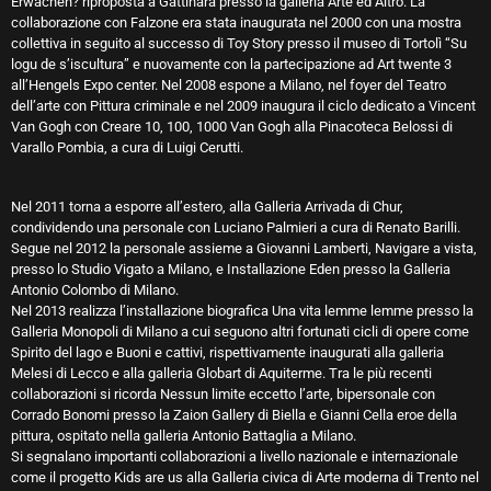
Erwachen? riproposta a Gattinara presso la galleria Arte ed Altro. La
collaborazione con Falzone era stata inaugurata nel 2000 con una mostra
collettiva in seguito al successo di Toy Story presso il museo di Tortolì “Su
logu de s’iscultura” e nuovamente con la partecipazione ad Art twente 3
all’Hengels Expo center. Nel 2008 espone a Milano, nel foyer del Teatro
dell’arte con Pittura criminale e nel 2009 inaugura il ciclo dedicato a Vincent
Van Gogh con Creare 10, 100, 1000 Van Gogh alla Pinacoteca Belossi di
Varallo Pombia, a cura di Luigi Cerutti.
Nel 2011 torna a esporre all’estero, alla Galleria Arrivada di Chur,
condividendo una personale con Luciano Palmieri a cura di Renato Barilli.
Segue nel 2012 la personale assieme a Giovanni Lamberti, Navigare a vista,
presso lo Studio Vigato a Milano, e Installazione Eden presso la Galleria
Antonio Colombo di Milano.
Nel 2013 realizza l’installazione biografica Una vita lemme lemme presso la
Galleria Monopoli di Milano a cui seguono altri fortunati cicli di opere come
Spirito del lago e Buoni e cattivi, rispettivamente inaugurati alla galleria
Melesi di Lecco e alla galleria Globart di Aquiterme. Tra le più recenti
collaborazioni si ricorda Nessun limite eccetto l’arte, bipersonale con
Corrado Bonomi presso la Zaion Gallery di Biella e Gianni Cella eroe della
pittura, ospitato nella galleria Antonio Battaglia a Milano.
Si segnalano importanti collaborazioni a livello nazionale e internazionale
come il progetto Kids are us alla Galleria civica di Arte moderna di Trento nel