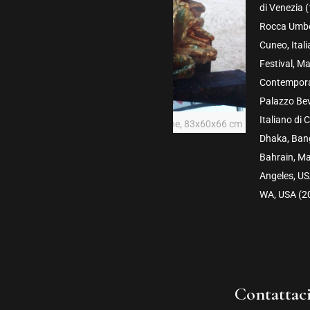
di Venezia 
Rocca Umber
Cuneo, Ital
Festival, M
Contemporar
Palazzo Bev
Italiano di 
Orfeo ed Euridice, 1986, bronzo e patine, 83x60x66 cm
Dhaka, Bang
Bahrain, Ma
Angeles, US
WA, USA (2
Contattaci