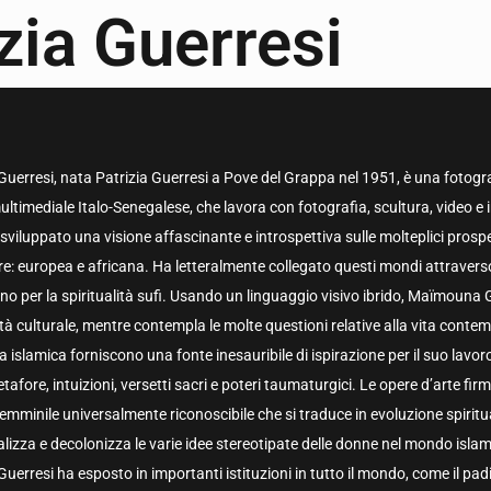
ia Guerresi
rresi, nata Patrizia Guerresi a Pove del Grappa nel 1951, è una fotografa
ultimediale Italo-Senegalese, che lavora con fotografia, scultura, video e 
 sviluppato una visione affascinante e introspettiva sulle molteplici prospet
re: europea e africana. Ha letteralmente collegato questi mondi attraverso
no per la spiritualità sufi. Usando un linguaggio visivo ibrido, Maïmouna
ità culturale, mentre contempla le molte questioni relative alla vita conte
ra islamica forniscono una fonte inesauribile di ispirazione per il suo lavoro,
tafore, intuizioni, versetti sacri e poteri taumaturgici. Le opere d’arte 
emminile universalmente riconoscibile che si traduce in evoluzione spirit
lizza e decolonizza le varie idee stereotipate delle donne nel mondo islam
rresi ha esposto in importanti istituzioni in tutto il mondo, come il padi