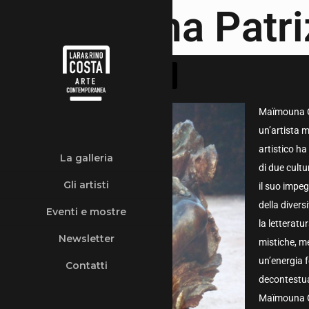
Maïmouna Patriz
Torna all'elenco degli artisti
Maïmouna Gue
un’artista m
artistico ha
La galleria
di due cultu
Gli artisti
il suo impeg
della divers
Eventi e mostre
la letteratu
Newsletter
mistiche, me
un’energia f
Contatti
decontestua
Maïmouna Gue