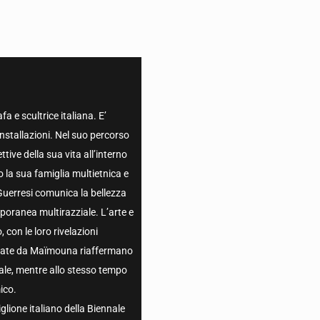
 e scultrice italiana. E’
installazioni. Nel suo percorso
tive della sua vita all’interno
 la sua famiglia multietnica e
 Guerresi comunica la bellezza
mporanea multirazziale. L’arte e
 con le loro rivelazioni
firmate da Maïmouna riaffermano
uale, mentre allo stesso tempo
ico.
glione italiano della Biennale