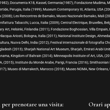
(1982); Documenta K18, Kassel, Germania(1987); Fondazione Mudima, Mil
tide, Perugia, Italia (1999); Museum Contemporary III, Atlanta, USA (200
ia (2008); Les Rencontres de Bamako, Museo Nazionale Bamako, Mali (200
anifattura Tabacchi, Lucca, Italia (2009); Central Electrique, Bruxelles,
y Art, Helsinki, Finlandia (2011); Fondazione Boghossian, Villa Empain, B
ilacqua Ariosti, Bologna, Italia (2011); National Institute Design, Ahmed
Cultura, Nuova Delhi, India (2012); Festival internazionale di fotografia 
ladesh (2013); Sharjah National Art Museum, Sharjah, Emirati Arabi Uni
nama, Kingdom of Bahrain (2014); Minneapolis Institute of Art, USA, (
A, (2015); Institute du Monde Arabe, Parigi, Francia (2016); Smithsonian
017); Museo di Marrakech, Marocco (2018); Museo NOMA, New Orleans, 
 per prenotare una visita:
Orari ap