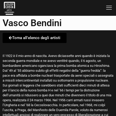
Vasco Bendini
Torna all'elenco degli artisti
Il 1922 è il mio anno di nascita. Avevo diciassette anni quando è iniziata la
seconda guerra mondiale e ne avevo ventitré quando, il 6 agosto, un
bombardiere americano sganciava la prima bomba atomica su Hiroshima.
Dal ’49 al ’55 abbiamo subito gli effetti negativi della “guerra fredda”: la
pace era affidata a bombe nucleari trasportate da aerei speciali o assegnata
a missili intercontinentali installati su sottomarini a propulsione nucleare.
Sui giornali si leggeva che sarebbero stati sufficienti dieci minuti di attesa
per il lancio della nuova bomba H e nel ’66 i tempi per la distruzione
dell’umanità si ridussero a quei due minuti che divennero il titolo di una mia
opera, realizzata il 24 marzo 1966. Nel 1956 carri armati russi invasero
l’Ungheria e nel ’68 la Cecoslovacchia. In particolare, nel 1968, mi colpì
l’uscita, a Praga, del Manifesto delle Duemila Parole, voluto da numerosi
intellettuali ansiosi di realizzare un vero processo di liberalizzazione a cui