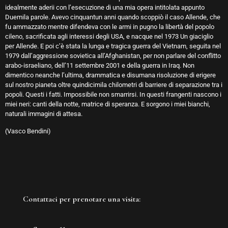
idealmente aderii con l’esecuzione di una mia opera intitolata appunto
Duemila parole. Avevo cinquantun anni quando scoppiò il caso Allende, che
fu ammazzato mentre difendeva con le armi in pugno la libertà del popolo
cileno, sacrificata agli interessi degli USA, e nacque nel 1973 Un giaciglio
per Allende. E poi c’è stata la lunga e tragica guerra del Vietnam, seguita nel
1979 dall’aggressione sovietica all’Afghanistan, per non parlare del conflitto
arabo-israeliano, dell’11 settembre 2001 e della guerra in Iraq. Non
dimentico neanche l’ultima, drammatica e disumana risoluzione di erigere
sul nostro pianeta oltre quindicimila chilometri di barriere di separazione tra i
popoli. Questi i fatti. Impossibile non smarrirsi. In questi frangenti nascono i
miei neri: canti della notte, matrice di speranza. E sorgono i miei bianchi,
naturali immagini di attesa.
(Vasco Bendini)
Contattaci per prenotare una visita: