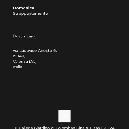
Domenica
Su appuntamento
Dove siamo:
via Ludovico Ariosto 6,
15048,
Valenza (AL)
Italia
© Galleria Giardino di Colomban Gina & C sas | P. IVA